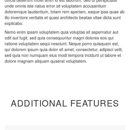
officia deserunt mollit anim id est laborum. Sed ut perspiciatis
unde omnis iste natus error sit voluptatem accusantium
doloremque laudantium, totam rem aperiam, eaque ipsa quae ab
illo inventore veritatis et quasi architecto beatae vitae dicta sunt
explicabo.
Nemo enim ipsam voluptatem quia voluptas sit aspernatur aut
odit aut fugit, sed quia consequuntur magni dolores eos qui
ratione voluptatem sequi nesciunt. Neque porro quisquam est,
qui dolorem ipsum quia dolor sit amet, consectetur, adipisci velit,
sed quia non numquam eius modi tempora incidunt ut labore et
dolore magnam aliquam quaerat voluptatem.
ADDITIONAL FEATURES